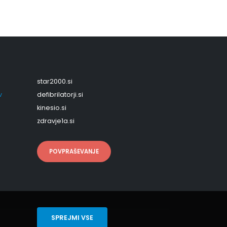
star2000.si
v
defibrilatorji.si
kinesio.si
zdravje1a.si
POVPRAŠEVANJE
SPREJMI VSE