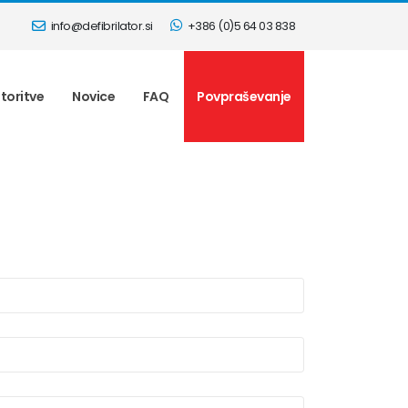
info@defibrilator.si
+386 (0)5 64 03 838
toritve
Novice
FAQ
Povpraševanje