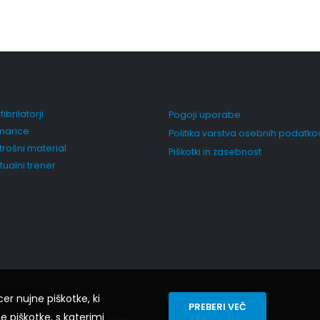
ibrilatorji
Pogoji uporabe
arice
Politika varstva osebnih podatko
trošni material
Piškotki in zasebnost
rtualni trener
cer nujne piškotke, ki
PREBERI VEČ
e piškotke, s katerimi