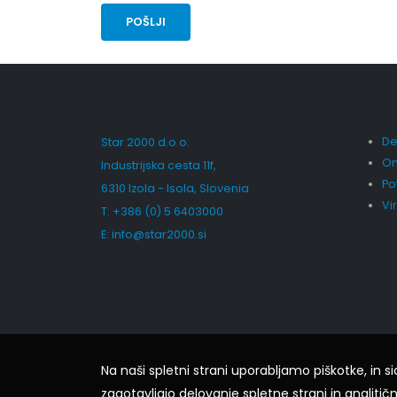
Def
Star 2000 d.o.o.
Om
Industrijska cesta 11f,
Po
6310 Izola - Isola, Slovenia
Vi
T: +386 (0) 5 6403000
E:
info@star2000.si
Na naši spletni strani uporabljamo piškotke, in si
zagotavljajo delovanje spletne strani in analitičn