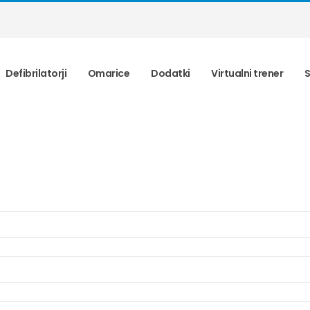
Defibrilatorji
Omarice
Dodatki
Virtualni trener
S