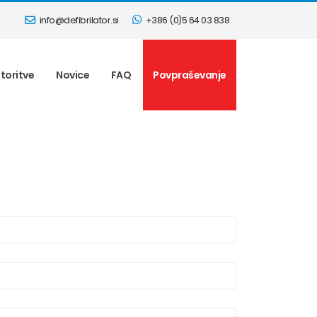
info@defibrilator.si
+386 (0)5 64 03 838
toritve
Novice
FAQ
Povpraševanje