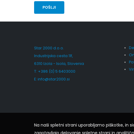
Def
Star 2000 d.o.o.
Om
Industrijska cesta 11f,
Po
6310 Izola - Isola, Slovenia
Vi
T: +386 (0) 5 6403000
E:
info@star2000.si
Na naši spletni strani uporabljamo piškotke, in si
zagotavljajo delovanje spletne strani in analitičn