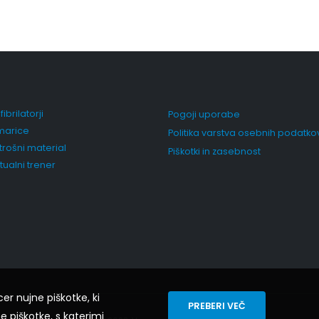
ibrilatorji
Pogoji uporabe
arice
Politika varstva osebnih podatko
trošni material
Piškotki in zasebnost
rtualni trener
cer nujne piškotke, ki
PREBERI VEČ
e piškotke, s katerimi