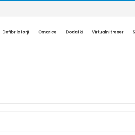
Defibrilatorji
Omarice
Dodatki
Virtualni trener
S