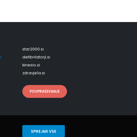
star2000.si
v
defibrilatorji.si
kinesio.si
zdravje1a.si
POVPRAŠEVANJE
SPREJMI VSE