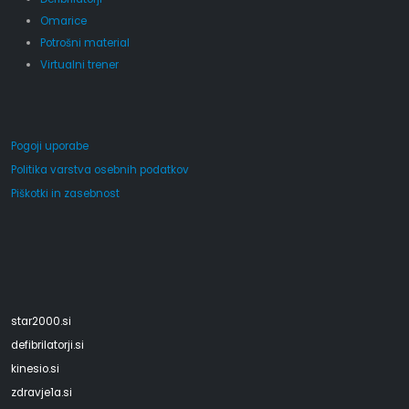
Omarice
Potrošni material
Virtualni trener
Pogoji uporabe
Politika varstva osebnih podatkov
Piškotki in zasebnost
star2000.si
defibrilatorji.si
kinesio.si
zdravje1a.si