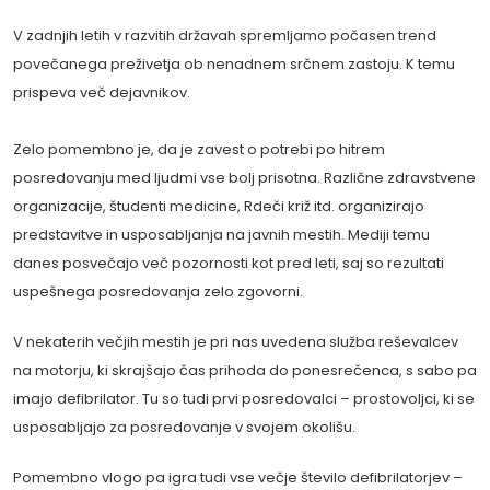
V zadnjih letih v razvitih državah spremljamo počasen trend
povečanega preživetja ob nenadnem srčnem zastoju. K temu
prispeva več dejavnikov.
Zelo pomembno je, da je zavest o potrebi po hitrem
posredovanju med ljudmi vse bolj prisotna. Različne zdravstvene
organizacije, študenti medicine, Rdeči križ itd. organizirajo
predstavitve in usposabljanja na javnih mestih. Mediji temu
danes posvečajo več pozornosti kot pred leti, saj so rezultati
uspešnega posredovanja zelo zgovorni.
V nekaterih večjih mestih je pri nas uvedena služba reševalcev
na motorju, ki skrajšajo čas prihoda do ponesrečenca, s sabo pa
imajo defibrilator. Tu so tudi prvi posredovalci – prostovoljci, ki se
usposabljajo za posredovanje v svojem okolišu.
Pomembno vlogo pa igra tudi vse večje število defibrilatorjev –