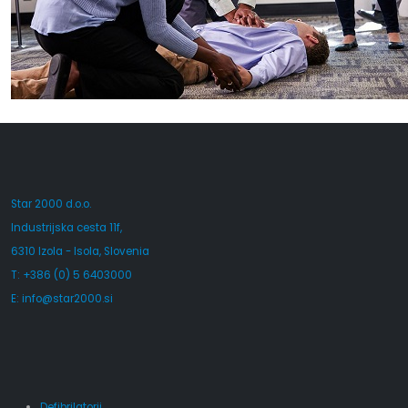
Star 2000 d.o.o.
Industrijska cesta 11f,
6310 Izola - Isola, Slovenia
T: +386 (0) 5 6403000
E:
info@star2000.si
Defibrilatorji