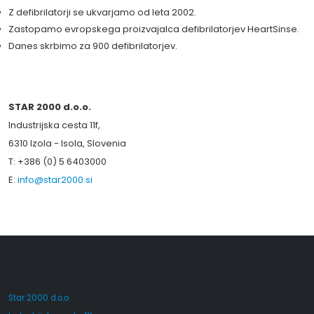
Z defibrilatorji se ukvarjamo od leta 2002.
Zastopamo evropskega proizvajalca defibrilatorjev HeartSinse.
Danes skrbimo za 900 defibrilatorjev.
STAR 2000 d.o.o.
Industrijska cesta 11f,
6310 Izola - Isola, Slovenia
T: +386 (0) 5 6403000
E:
info@star2000.si
Star 2000 d.o.o.