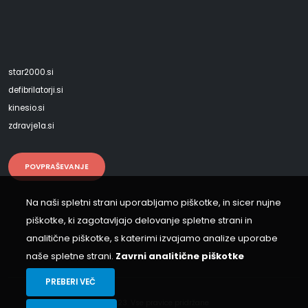
star2000.si
defibrilatorji.si
kinesio.si
zdravje1a.si
POVPRAŠEVANJE
Na naši spletni strani uporabljamo piškotke, in sicer nujne
piškotke, ki zagotavljajo delovanje spletne strani in
analitične piškotke, s katerimi izvajamo analize uporabe
naše spletne strani.
Zavrni analitične piškotke
PREBERI VEČ
© 2023. Vse pravice pridržane