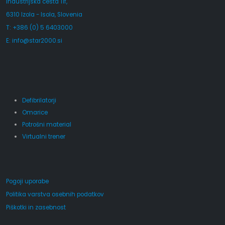
Industrijska cesta 11f,
6310 Izola - Isola, Slovenia
T: +386 (0) 5 6403000
E:
info@star2000.si
Defibrilatorji
Omarice
Potrošni material
Virtualni trener
Pogoji uporabe
Politika varstva osebnih podatkov
Piškotki in zasebnost