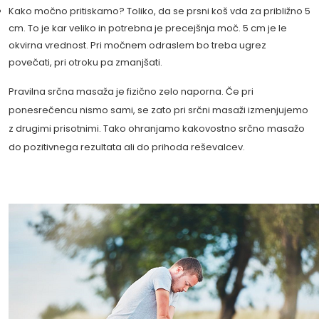
Kako močno pritiskamo? Toliko, da se prsni koš vda za približno 5
cm. To je kar veliko in potrebna je precejšnja moč. 5 cm je le
okvirna vrednost. Pri močnem odraslem bo treba ugrez
povečati, pri otroku pa zmanjšati.
Pravilna srčna masaža je fizično zelo naporna. Če pri
ponesrečencu nismo sami, se zato pri srčni masaži izmenjujemo
z drugimi prisotnimi. Tako ohranjamo kakovostno srčno masažo
do pozitivnega rezultata ali do prihoda reševalcev.