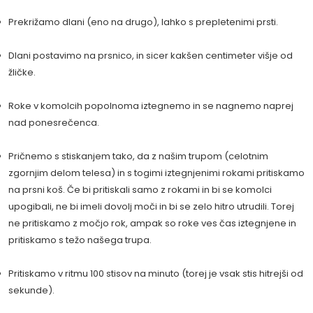
Prekrižamo dlani (eno na drugo), lahko s prepletenimi prsti.
Dlani postavimo na prsnico, in sicer kakšen centimeter višje od
žličke.
Roke v komolcih popolnoma iztegnemo in se nagnemo naprej
nad ponesrečenca.
Pričnemo s stiskanjem tako, da z našim trupom (celotnim
zgornjim delom telesa) in s togimi iztegnjenimi rokami pritiskamo
na prsni koš. Če bi pritiskali samo z rokami in bi se komolci
upogibali, ne bi imeli dovolj moči in bi se zelo hitro utrudili. Torej
ne pritiskamo z močjo rok, ampak so roke ves čas iztegnjene in
pritiskamo s težo našega trupa.
Pritiskamo v ritmu 100 stisov na minuto (torej je vsak stis hitrejši od
sekunde).